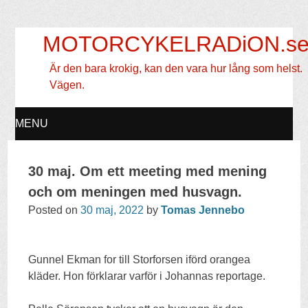
MOTORCYKELRADiON.s
Är den bara krokig, kan den vara hur lång som helst.
Vägen.
MENU
SKIP
30 maj. Om ett meeting med mening
TO
och om meningen med husvagn.
Posted on
30 maj, 2022
by
Tomas Jennebo
CONTENT
Gunnel Ekman for till Storforsen iförd orangea
kläder. Hon förklarar varför i Johannas reportage.