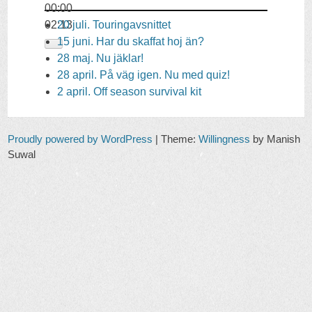
00:00
02:13
20 juli. Touringavsnittet
15 juni. Har du skaffat hoj än?
28 maj. Nu jäklar!
28 april. På väg igen. Nu med quiz!
2 april. Off season survival kit
Proudly powered by WordPress
|
Theme:
Willingness
by Manish
Suwal