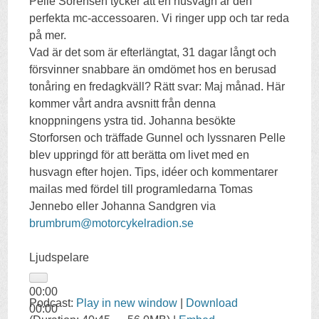
Pelle Sörensen tycker att en husvagn är den
perfekta mc-accessoaren. Vi ringer upp och tar reda
på mer.
Vad är det som är efterlängtat, 31 dagar långt och
försvinner snabbare än omdömet hos en berusad
tonåring en fredagkväll? Rätt svar: Maj månad. Här
kommer vårt andra avsnitt från denna
knoppningens ystra tid. Johanna besökte
Storforsen och träffade Gunnel och lyssnaren Pelle
blev uppringd för att berätta om livet med en
husvagn efter hojen. Tips, idéer och kommentarer
mailas med fördel till programledarna Tomas
Jennebo eller Johanna Sandgren via
brumbrum@motorcykelradion.se
Ljudspelare
00:00
Podcast:
Play in new window
|
Download
00:00