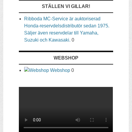
STÄLLEN VI GILLAR!
Ribboda MC-Service är auktoriserad
Honda-reservdelsdistributör sedan 1975.
Säljer även reservdelar till Yamaha,
Suzuki och Kawasaki.
0
WEBSHOP
Webshop
0