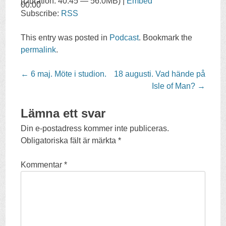
(Duration: 40:45 — 56.0MB) |
Embed
00:00
Subscribe:
RSS
This entry was posted in
Podcast
. Bookmark the
permalink
.
Post
←
6 maj. Möte i studion.
18 augusti. Vad hände på
navigation
Isle of Man?
→
Lämna ett svar
Din e-postadress kommer inte publiceras.
Obligatoriska fält är märkta
*
Kommentar
*