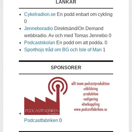
LÄNKAR
Cykelradion.se
En podd enbart om cykling
0
Jenneboradio
Direktsänd/On Demand
webbradio. Av och med Tomas Jennebo 0
Podcastskolan
En podd om att podda. 0
Sporthojs tråd om BG och Isle of Man
1
SPONSORER
Podcastfabriken
0