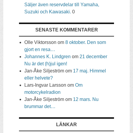
Säljer även reservdelar till Yamaha,
Suzuki och Kawasaki.
0
SENASTE KOMMENTARER
Olle Viktorsson
om
8 oktober. Den som
gjort en resa…
Johannes K. Lindgren
om
21 december
Nu är det (h)jul igen!
Jan-Åke Siljeström
om
17 maj. Himmel
eller helvete?
Lars-Ingvar Larsson
om
Om
motorcykelradion
Jan-Åke Siljeström
om
12 mars. Nu
brummar det…
LÄNKAR