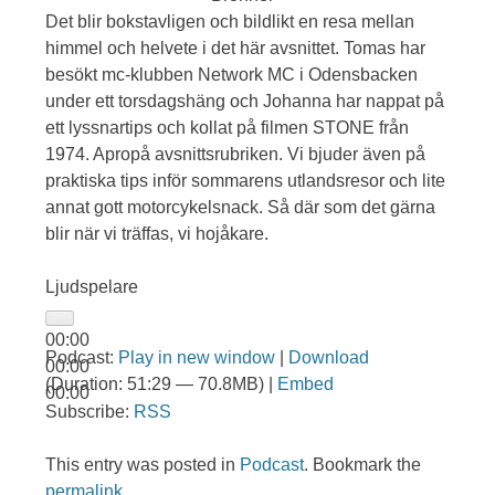
Det blir bokstavligen och bildlikt en resa mellan
himmel och helvete i det här avsnittet. Tomas har
besökt mc-klubben Network MC i Odensbacken
under ett torsdagshäng och Johanna har nappat på
ett lyssnartips och kollat på filmen STONE från
1974. Apropå avsnittsrubriken. Vi bjuder även på
praktiska tips inför sommarens utlandsresor och lite
annat gott motorcykelsnack. Så där som det gärna
blir när vi träffas, vi hojåkare.
Ljudspelare
00:00
Podcast:
Play in new window
|
Download
00:00
(Duration: 51:29 — 70.8MB) |
Embed
00:00
Subscribe:
RSS
This entry was posted in
Podcast
. Bookmark the
permalink
.