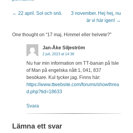
Post
←
22 april. Sol och snö.
3 november. Hej hej, nu
navigation
är vi här igen!
→
One thought on “
17 maj. Himmel eller helvete?
”
Jan-Åke Siljeström
2 juli, 2023 at 14:38
Nu har min information om TT-banan på Isle
of Man på engelska nått 1, 041, 837
besökare. Kul tycker jag. Finns här:
https://www.ttwebsite.com/forums/showthrea
d.php?tid=18633
Svara
Lämna ett svar