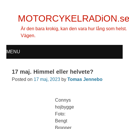
MOTORCYKELRADiON.s
Är den bara krokig, kan den vara hur lång som helst.
Vägen.
MENU
SKIP
17 maj. Himmel eller helvete?
TO
Posted on
17 maj, 2023
by
Tomas Jennebo
CONTENT
Connys
hojbygge
Foto:
Bengt
Bronner