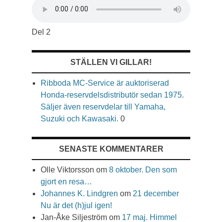
Del 2
STÄLLEN VI GILLAR!
Ribboda MC-Service är auktoriserad
Honda-reservdelsdistributör sedan 1975.
Säljer även reservdelar till Yamaha,
Suzuki och Kawasaki.
0
SENASTE KOMMENTARER
Olle Viktorsson
om
8 oktober. Den som
gjort en resa…
Johannes K. Lindgren
om
21 december
Nu är det (h)jul igen!
Jan-Åke Siljeström
om
17 maj. Himmel