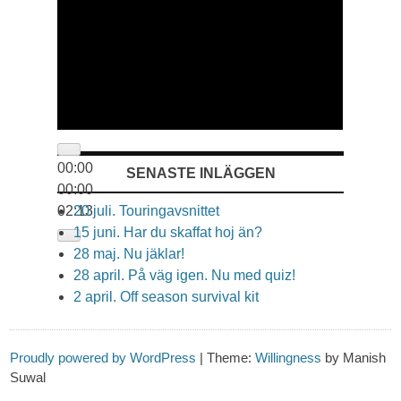
00:00
SENASTE INLÄGGEN
00:00
02:13
20 juli. Touringavsnittet
15 juni. Har du skaffat hoj än?
28 maj. Nu jäklar!
28 april. På väg igen. Nu med quiz!
2 april. Off season survival kit
Proudly powered by WordPress
|
Theme:
Willingness
by Manish
Suwal