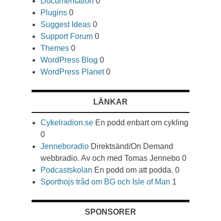
Documentation
0
Plugins
0
Suggest Ideas
0
Support Forum
0
Themes
0
WordPress Blog
0
WordPress Planet
0
LÄNKAR
Cykelradion.se
En podd enbart om cykling
0
Jenneboradio
Direktsänd/On Demand
webbradio. Av och med Tomas Jennebo 0
Podcastskolan
En podd om att podda. 0
Sporthojs tråd om BG och Isle of Man
1
SPONSORER