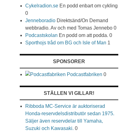
Cykelradion.se
En podd enbart om cykling
0
Jenneboradio
Direktsänd/On Demand
webbradio. Av och med Tomas Jennebo 0
Podcastskolan
En podd om att podda. 0
Sporthojs tråd om BG och Isle of Man
1
SPONSORER
Podcastfabriken
0
STÄLLEN VI GILLAR!
Ribboda MC-Service är auktoriserad
Honda-reservdelsdistributör sedan 1975.
Säljer även reservdelar till Yamaha,
Suzuki och Kawasaki.
0