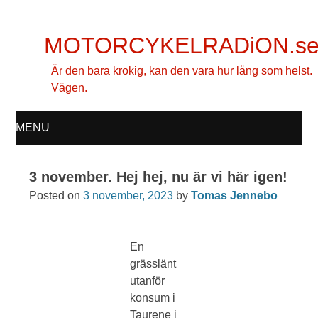
MOTORCYKELRADiON.s
Är den bara krokig, kan den vara hur lång som helst.
Vägen.
MENU
SKIP
3 november. Hej hej, nu är vi här igen!
TO
Posted on
3 november, 2023
by
Tomas Jennebo
CONTENT
En
grässlänt
utanför
konsum i
Taurene i