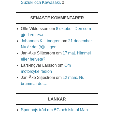
Suzuki och Kawasaki.
0
SENASTE KOMMENTARER
Olle Viktorsson
om
8 oktober. Den som
gjort en resa…
Johannes K. Lindgren
om
21 december
Nu är det (h)jul igen!
Jan-Åke Siljeström
om
17 maj. Himmel
eller helvete?
Lars-Ingvar Larsson
om
Om
motorcykelradion
Jan-Åke Siljeström
om
12 mars. Nu
brummar det…
LÄNKAR
Sporthojs tråd om BG och Isle of Man