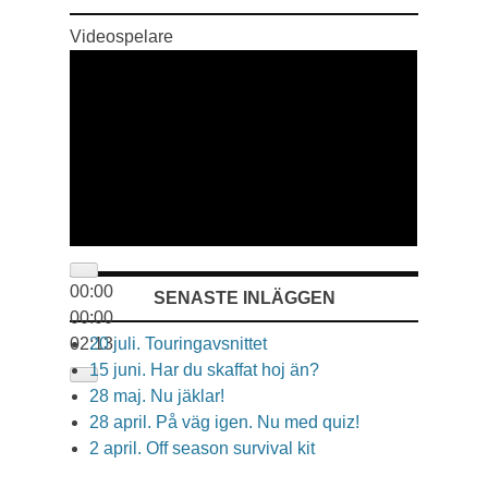
Videospelare
00:00
SENASTE INLÄGGEN
00:00
02:13
20 juli. Touringavsnittet
15 juni. Har du skaffat hoj än?
28 maj. Nu jäklar!
28 april. På väg igen. Nu med quiz!
2 april. Off season survival kit