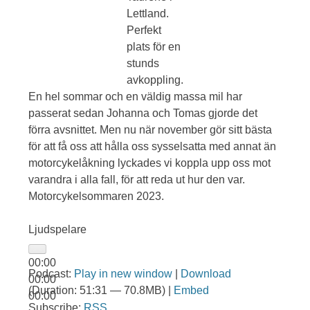
Lettland.
Perfekt
plats för en
stunds
avkoppling.
En hel sommar och en väldig massa mil har
passerat sedan Johanna och Tomas gjorde det
förra avsnittet. Men nu när november gör sitt bästa
för att få oss att hålla oss sysselsatta med annat än
motorcykelåkning lyckades vi koppla upp oss mot
varandra i alla fall, för att reda ut hur den var.
Motorcykelsommaren 2023.
Ljudspelare
00:00
Podcast:
Play in new window
|
Download
00:00
(Duration: 51:31 — 70.8MB) |
Embed
00:00
Subscribe:
RSS